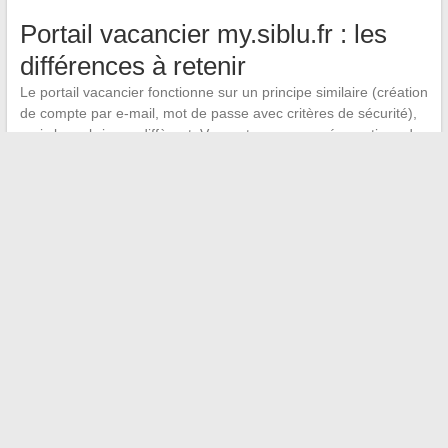
Portail vacancier my.siblu.fr : les
différences à retenir
Le portail vacancier fonctionne sur un principe similaire (création
de compte par e-mail, mot de passe avec critères de sécurité),
mais les rubriques diffèrent. Vous y trouvez vos réservations de
séjour, vos informations personnelles et un formulaire de
contact. Il n’y a pas de calendrier d’occupation ni de suivi de
demandes techniques.
Les deux comptes restent totalement indépendants. Même si
vous êtes à la fois propriétaire et vacancier, vous aurez deux
identifiants distincts sur deux portails différents.
Le point le plus pratique à retenir :
my.sibluconnect.com pour
les propriétaires, my.siblu.fr pour les vacanciers
. Mémorisez
cette distinction et vous éviterez la majorité des blocages de
connexion rencontrés par les utilisateurs.