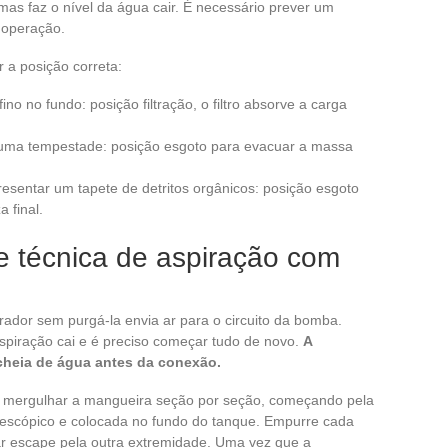
 mas faz o nível da água cair. É necessário prever um
 operação.
 a posição correta:
no no fundo: posição filtração, o filtro absorve a carga
 uma tempestade: posição esgoto para evacuar a massa
esentar um tapete de detritos orgânicos: posição esgoto
a final.
e técnica de aspiração com
ador sem purgá-la envia ar para o circuito da bomba.
spiração cai e é preciso começar tudo de novo.
A
cheia de água antes da conexão.
em mergulhar a mangueira seção por seção, começando pela
elescópico e colocada no fundo do tanque. Empurre cada
r escape pela outra extremidade. Uma vez que a