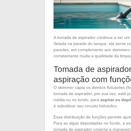
A tomada de aspirador continua a ser u
Selada na parede do tanque, ela serve c
paredes, em complemento aos skimmers q
corretamente muda a qualidade da limpeza
Tomada de aspirador 
aspiração com funçõe
O skimmer capta os detritos flutuantes (fo
tomada de aspirador, por sua vez, está p
média ou no fundo, para
aspirar os dep
é subutilizar seu circuito hidráulico.
Essa distribuição de funções permite ajus
Para as algas depositadas no fundo, a are
tomada de aspirador conecta a mangueira