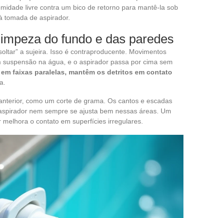
emidade livre contra um bico de retorno para mantê-la sob
à tomada de aspirador.
limpeza do fundo e das paredes
oltar” a sujeira. Isso é contraproducente. Movimentos
em suspensão na água, e o aspirador passa por cima sem
 em faixas paralelas, mantêm os detritos em contato
a.
 anterior, como um corte de grama. Os cantos e escadas
aspirador nem sempre se ajusta bem nessas áreas. Um
 melhora o contato em superfícies irregulares.