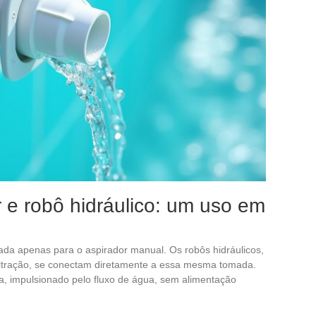
 e robô hidráulico: um uso em
ada apenas para o aspirador manual. Os robôs hidráulicos,
filtração, se conectam diretamente a essa mesma tomada.
, impulsionado pelo fluxo de água, sem alimentação