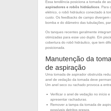
Essa tendência posiciona a tomada de 
aspiradores e robôs hidráulicos
. Para 
elétrico, o robô hidráulico conectado à 
custo. Os feedbacks de campo divergem n
bomba e do diâmetro das tubulações, pa
Os tanques recentes geralmente integram
otimizadas para esse uso duplo. Em piscin
cobertura do robô hidráulico, que tem dif
posicionada.
Manutenção da tomad
de aspiração
Uma tomada de aspirador obstruída reduz
anel de vedação da tomada deve permanec
Um anel seco ou rachado provoca a entrad
Verificar o anel de vedação no início e
apresentar rachaduras.
Remover a tampa da tomada de aspirad
possíveis detritos presos.