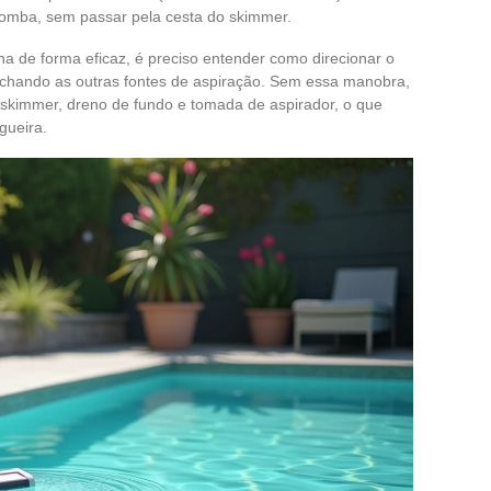
 bomba, sem passar pela cesta do skimmer.
na de forma eficaz, é preciso entender como direcionar o
fechando as outras fontes de aspiração. Sem essa manobra,
e skimmer, dreno de fundo e tomada de aspirador, o que
gueira.