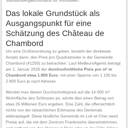
Standardvergleichsmatrix für Immobilien.
Das lokale Grundstück als
Ausgangspunkt für eine
Schätzung des Château de
Chambord
Um eine Größenordnung zu geben, besteht der direkteste
Ansatz darin, den Preis pro Quadratmeter in der Gemeinde
Chambord (41250) zu betrachten. Laut MeilleursAgents beträgt
am 1. Januar 2026 der
durchschnittliche Preis pro m² in
Chambord etwa 1.900 Euro
, mit einer Spanne von 1.100 bis
2.800 Euro je nach Adresse.
Wendet man diesen Durchschnittspreis auf die 14.000 m²
Wohnfläche des Schlosses an, würde dies einen Betrag von
etwa 26 Millionen Euro ergeben. Eine Zahl, die offensichtlich
nichts von der tatsächlichen Erbmasse des Denkmals
widerspiegelt. Diese ländliche Gemeinde im Loir-et-Cher weist
Preise auf, die mit dem Zentrum Frankreichs übereinstimmen,
weit entfernt von den Preisen in Paris oder an der Côte d’Azur.