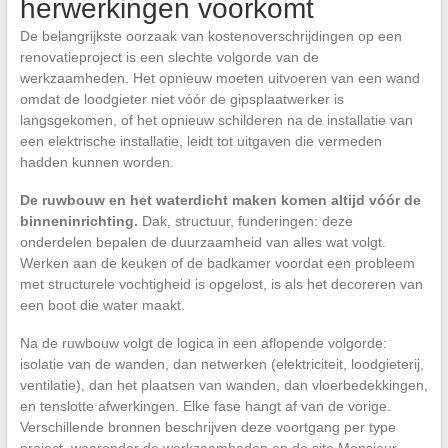
herwerkingen voorkomt
De belangrijkste oorzaak van kostenoverschrijdingen op een
renovatieproject is een slechte volgorde van de
werkzaamheden. Het opnieuw moeten uitvoeren van een wand
omdat de loodgieter niet vóór de gipsplaatwerker is
langsgekomen, of het opnieuw schilderen na de installatie van
een elektrische installatie, leidt tot uitgaven die vermeden
hadden kunnen worden.
De ruwbouw en het waterdicht maken komen altijd vóór de
binneninrichting.
Dak, structuur, funderingen: deze
onderdelen bepalen de duurzaamheid van alles wat volgt.
Werken aan de keuken of de badkamer voordat een probleem
met structurele vochtigheid is opgelost, is als het decoreren van
een boot die water maakt.
Na de ruwbouw volgt de logica in een aflopende volgorde:
isolatie van de wanden, dan netwerken (elektriciteit, loodgieterij,
ventilatie), dan het plaatsen van wanden, dan vloerbedekkingen,
en tenslotte afwerkingen. Elke fase hangt af van de vorige.
Verschillende bronnen beschrijven deze voortgang per type
project, waaronder de werkzaamheden op de site Monsieur