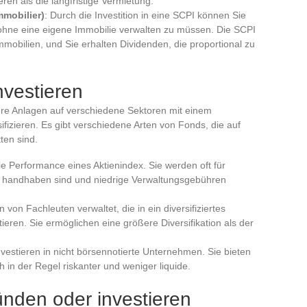
n als die langfristige Vermietung.
mmobilier)
: Durch die Investition in eine SCPI können Sie
n, ohne eine eigene Immobilie verwalten zu müssen. Die SCPI
mobilien, und Sie erhalten Dividenden, die proportional zu
nvestieren
hre Anlagen auf verschiedene Sektoren mit einem
fizieren. Es gibt verschiedene Arten von Fonds, die auf
ten sind.
die Performance eines Aktienindex. Sie werden oft für
u handhaben sind und niedrige Verwaltungsgebühren
von Fachleuten verwaltet, die in ein diversifiziertes
tieren. Sie ermöglichen eine größere Diversifikation als der
nvestieren in nicht börsennotierte Unternehmen. Sie bieten
h in der Regel riskanter und weniger liquide.
nden oder investieren