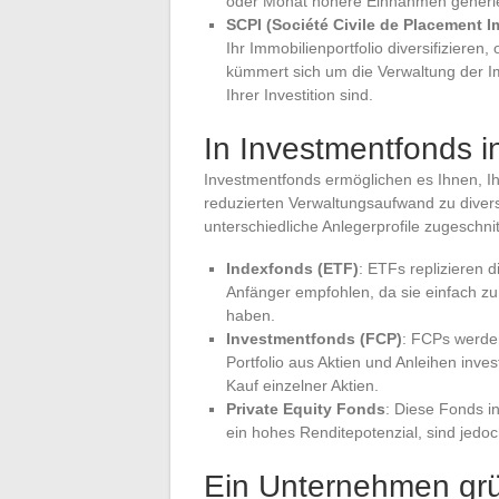
oder Monat höhere Einnahmen generiere
SCPI (Société Civile de Placement I
Ihr Immobilienportfolio diversifiziere
kümmert sich um die Verwaltung der Im
Ihrer Investition sind.
In Investmentfonds i
Investmentfonds ermöglichen es Ihnen, I
reduzierten Verwaltungsaufwand zu diversi
unterschiedliche Anlegerprofile zugeschnit
Indexfonds (ETF)
: ETFs replizieren 
Anfänger empfohlen, da sie einfach z
haben.
Investmentfonds (FCP)
: FCPs werden 
Portfolio aus Aktien und Anleihen inves
Kauf einzelner Aktien.
Private Equity Fonds
: Diese Fonds i
ein hohes Renditepotenzial, sind jedoc
Ein Unternehmen grü