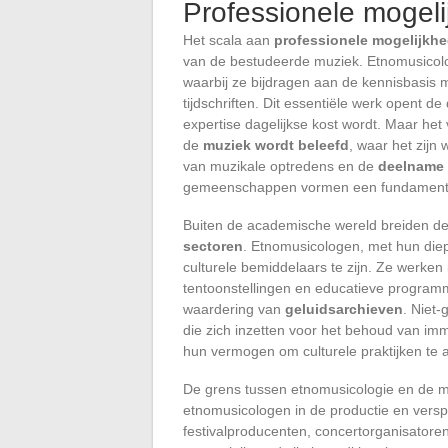
Professionele mogeli
Het scala aan
professionele mogelijkh
van de bestudeerde muziek. Etnomusicol
waarbij ze bijdragen aan de kennisbasis m
tijdschriften. Dit essentiële werk opent d
expertise dagelijkse kost wordt. Maar het
de
muziek wordt beleefd
, waar het zijn
van muzikale optredens en de
deelname 
gemeenschappen vormen een fundamente
Buiten de academische wereld breiden de
sectoren
. Etnomusicologen, met hun diep
culturele bemiddelaars te zijn. Ze werken
tentoonstellingen en educatieve program
waardering van
geluidsarchieven
. Niet-
die zich inzetten voor het behoud van i
hun vermogen om culturele praktijken te
De grens tussen etnomusicologie en de m
etnomusicologen in de productie en ver
festivalproducenten, concertorganisatoren