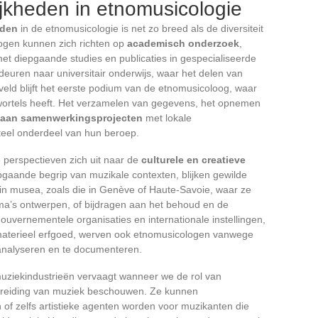
jkheden in etnomusicologie
eden
in de etnomusicologie is net zo breed als de diversiteit
ogen kunnen zich richten op
academisch onderzoek
,
et diepgaande studies en publicaties in gespecialiseerde
e deuren naar universitair onderwijs, waar het delen van
 veld blijft het eerste podium van de etnomusicoloog, waar
 wortels heeft. Het verzamelen van gegevens, het opnemen
aan samenwerkingsprojecten
met lokale
el onderdeel van hun beroep.
 perspectieven zich uit naar de
culturele en creatieve
gaande begrip van muzikale contexten, blijken gewilde
 in musea, zoals die in Genève of Haute-Savoie, waar ze
ma’s ontwerpen, of bijdragen aan het behoud en de
gouvernementele organisaties en internationale instellingen,
mmaterieel erfgoed, werven ook etnomusicologen vanwege
 analyseren en te documenteren.
uziekindustrieën vervaagt wanneer we de rol van
spreiding van muziek beschouwen. Ze kunnen
 of zelfs artistieke agenten worden voor muzikanten die