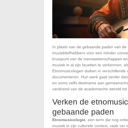
In plaats van de gebaande paden van de 
muziekliefhebbers voor een minder conven
kruispunt van de menswetenschappen en m
muziek in al zijn facetten te verkennen, a
Etnomusicologen duiken in verschillende c
documenteren. Hun werk gaat verder dan 
en soms zelfs deelname aan gemeenschaps
variërend van de academische wereld tot 
Verken de etnomusico
gebaande paden
Etnomusicologie
, een term die nog onbek
muziek in zijn culturele context, vaak ve