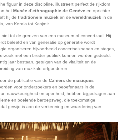
 figuur in deze discipline, illustreert perfect de rijkdom
van het
Musée d’ethnographie de Genève
en oprichter
eft hij de
traditionele muziek
en de
wereldmuziek
in de
a, van Kerala tot Kasjmir.
niet tot de grenzen van een museum of concertzaal. Hij
wordt beleefd en van generatie op generatie wordt
gie organiseren bijvoorbeeld concertseizoenen en stages,
erzoek met een breder publiek kunnen worden gedeeld.
ntig jaar bestaan, getuigen van de vitaliteit en de
preiding van muzikale erfgoederen.
oor de publicatie van de
Cahiers de musiques
eworden voor onderzoekers en beoefenaars in de
 hun nauwkeurigheid en openheid, hebben bijgedragen aan
egitieme en boeiende beroepsweg, die toekomstige
dat gewijd is aan de verkenning en waardering van