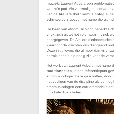
muziek
. Laurent Aubert, een emblematische
van zo’n pad. Als voormalig conservator 
van de
Ateliers d’ethnomusicologie
, he
schijnwerpers gezet, met name die uit Indi
De baan van etnomusicoloog beperkt zich 
strekt zich uit tot het veld, waar muziek 
doorgegeven. De Ateliers d’ethnomusicolo
waardoor de vruchten van diepgaand ond
Deze initiatieven, die al meer dan vijfentwi
betrokkenheid die nodig zijn voor de vers
Het werk van Laurent Aubert, met name d
traditionnelles
, is een referentiepunt g
etnomusicologie. Deze geschriften, door
het vestigen van de discipline als een l
etnomusicologen een carrièremodel biedt 
muzikale diversiteiten.