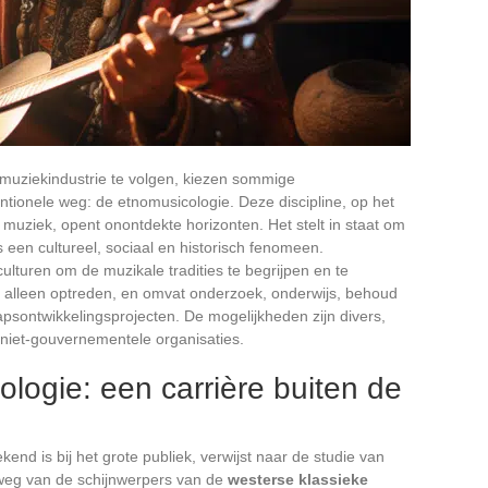
muziekindustrie te volgen, kiezen sommige
tionele weg: de etnomusicologie. Deze discipline, op het
uziek, opent onontdekte horizonten. Het stelt in staat om
ls een cultureel, sociaal en historisch fenomeen.
ulturen om de muzikale tradities te begrijpen en te
alleen optreden, en omvat onderzoek, onderwijs, behoud
ontwikkelingsprojecten. De mogelijkheden zijn divers,
niet-gouvernementele organisaties.
logie: een carrière buiten de
end is bij het grote publiek, verwijst naar de studie van
r weg van de schijnwerpers van de
westerse klassieke