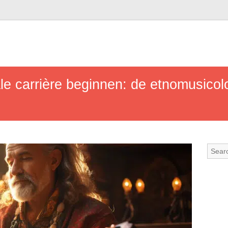
e carrière beginnen: de etnomusicol