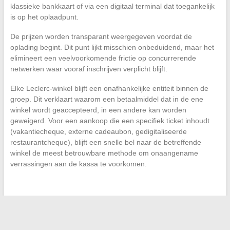
klassieke bankkaart of via een digitaal terminal dat toegankelijk
is op het oplaadpunt.
De prijzen worden transparant weergegeven voordat de
oplading begint. Dit punt lijkt misschien onbeduidend, maar het
elimineert een veelvoorkomende frictie op concurrerende
netwerken waar vooraf inschrijven verplicht blijft.
Elke Leclerc-winkel blijft een onafhankelijke entiteit binnen de
groep. Dit verklaart waarom een betaalmiddel dat in de ene
winkel wordt geaccepteerd, in een andere kan worden
geweigerd. Voor een aankoop die een specifiek ticket inhoudt
(vakantiecheque, externe cadeaubon, gedigitaliseerde
restaurantcheque), blijft een snelle bel naar de betreffende
winkel de meest betrouwbare methode om onaangename
verrassingen aan de kassa te voorkomen.
←
Clubwear trends: hoe een trendy look te omarmen voor je
mode-avonden