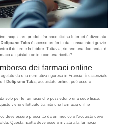
ine, acquistare prodotti farmaceutici su Internet è diventata
l
Doliprane Tabs
è spesso preferito dai consumatori grazie
contro il dolore e la febbre. Tuttavia, rimane una domanda: è
armaco acquistato online con una ricetta?
rimborso dei farmaci online
è regolato da una normativa rigorosa in Francia. È essenziale
e il
Doliprane Tabs
, acquistato online, può essere
ata solo per le farmacie che possiedono una sede fisica.
cquisto viene effettuato tramite una farmacia online
aco deve essere prescritto da un medico e l’acquisto deve
ida. Questa ricetta deve essere inviata alla farmacia