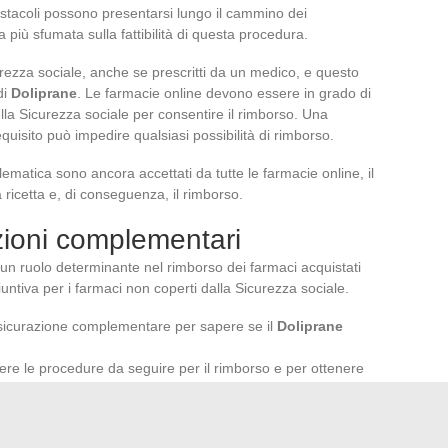
ostacoli possono presentarsi lungo il cammino dei
più sfumata sulla fattibilità di questa procedura.
rezza sociale, anche se prescritti da un medico, e questo
di
Doliprane
. Le farmacie online devono essere in grado di
ella Sicurezza sociale per consentire il rimborso. Una
quisito può impedire qualsiasi possibilità di rimborso.
telematica sono ancora accettati da tutte le farmacie online, il
ricetta e, di conseguenza, il rimborso.
zioni complementari
n ruolo determinante nel rimborso dei farmaci acquistati
untiva per i farmaci non coperti dalla Sicurezza sociale.
 assicurazione complementare per sapere se il
Doliprane
ere le procedure da seguire per il rimborso e per ottenere
online che facilitano la presentazione delle richieste di
ocesso per i consumatori.