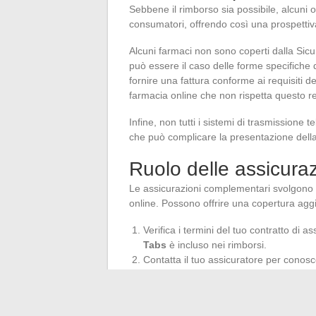
Sebbene il rimborso sia possibile, alcuni 
consumatori, offrendo così una prospettiva 
Alcuni farmaci non sono coperti dalla Sicu
può essere il caso delle forme specifiche 
fornire una fattura conforme ai requisiti d
farmacia online che non rispetta questo re
Infine, non tutti i sistemi di trasmissione 
che può complicare la presentazione della 
Ruolo delle assicura
Le assicurazioni complementari svolgono u
online. Possono offrire una copertura aggi
Verifica i termini del tuo contratto di
Tabs
è incluso nei rimborsi.
Contatta il tuo assicuratore per conosc
consigli personalizzati.
Alcuni assicuratori offrono piattaforme 
rimborso, il che può semplificare il pr