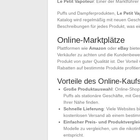
Le Petit Vapoteur
: Einer der Marktführer
Puffs und Dampferprodukten,
Le Petit V
Katalog wird regelmäßig mit neuen Geschmä
Beschreibungen für jedes Produkt, was ei
Online-Marktplätze
Plattformen wie
Amazon
oder
eBay
bieten
Verkäufer zu achten und die Kundenbewer
Produkt von guter Qualität ist. Der Vorteil
Rabatten auf bestimmte Produkte profitie
Vorteile des Online-Kauf
Große Produktauswahl
: Online-Shops
Puffs als stationäre Geschäfte, mit G
Ihrer Nähe finden.
Schnelle Lieferung
: Viele Websites b
kostenlosen Versand ab einem bestim
Einfacher Preis- und Produktvergle
Modelle zu vergleichen, um die nikotin
entspricht.